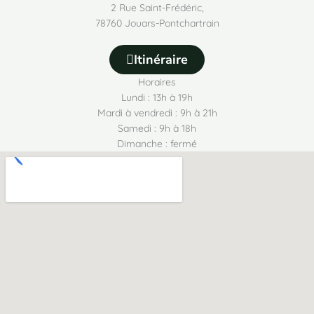
2 Rue Saint-Frédéric,
78760 Jouars-Pontchartrain
Itinéraire
Horaires
Lundi : 13h à 19h
Mardi à vendredi : 9h à 21h
Samedi : 9h à 18h
Dimanche : fermé