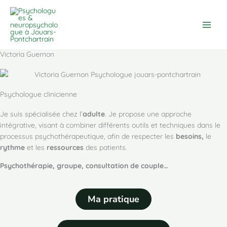
Aller
Main
au
Men
contenu
Victoria Guernon
Psychologue clinicienne
Je suis spécialisée chez l’
adulte
. Je propose une approche
intégrative, visant à combiner différents outils et techniques dans le
processus psychothérapeutique, afin de respecter les
besoins,
le
rythme
et les
ressources
des patients.
Psychothérapie, groupe, consultation de couple…
Ma pratique