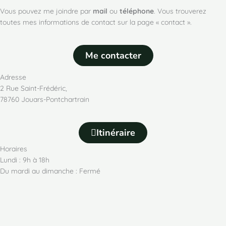
Vous pouvez me joindre par
mail
ou
téléphone
. Vous trouverez
toutes mes informations de contact sur la page « contact ».
Me contacter
Adresse
2 Rue Saint-Frédéric,
78760 Jouars-Pontchartrain
Itinéraire
Horaires
Lundi : 9h à 18h
Du mardi au dimanche : Fermé