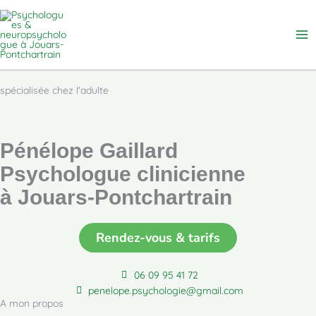
Aller
Ma
au
Me
contenu
spécialisée chez l'adulte
Pénélope Gaillard
Psychologue clinicienne
à Jouars-Pontchartrain
Rendez-vous & tarifs
06 09 95 41 72
penelope.psychologie@gmail.com
A mon propos